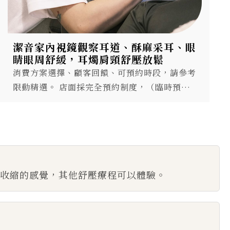
潔音家內視鏡觀察耳道、酥麻采耳、眼
睛眼周舒緩，耳燭肩頸舒壓放鬆
消費方案選擇、顧客回饋、可預約時段，請參考
限動精選。 店面採完全預約制度，（臨時預約
可以撥打電話詢問）（如果沒人回應代表放鬆師
都在忙喔）每月兩人、三人同行時段有限，儘早
預約詢問比較好約到喜歡的時間（一人上班的狀
況下，兩位顧客採取輪流施作也可以，我們的空
間很大不擔心你攜伴...
收縮的感覺，其他舒壓療程可以體驗。