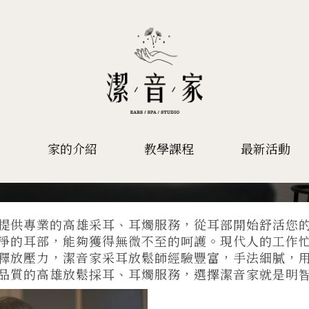
項
家的介紹
教學課程
最新活動
高雄耳燭、高雄采耳
提供專業的高雄采耳、耳燭服務，從耳部開始舒活您
理乾淨的耳部，能夠獲得無微不至的呵護。現代人的工作
釋放壓力，潔音家采耳放鬆師經驗豐富，手法細膩，
品質的高雄放鬆採耳、耳燭服務，選擇潔音家就是明