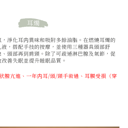
耳燭
氣，淨化耳内異味和吸附多餘油脂。在燃燒耳燭的
乳液，搭配手技的按摩，並使用三種器具頭部舒
朶、頭部再到肩頸。除了可疏通淋巴腺及氣節，促
效改善失眠並提升睡眠品質。
狀腺亢進、一年内耳/頭/頸手術過、耳膜受損（穿