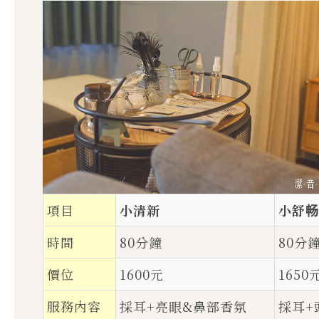
項目
小清新
小舒畅
時間
80分鐘
80分
價位
1600元
1650
服務內容
採耳+亮眼&鼻部香氛
採耳+