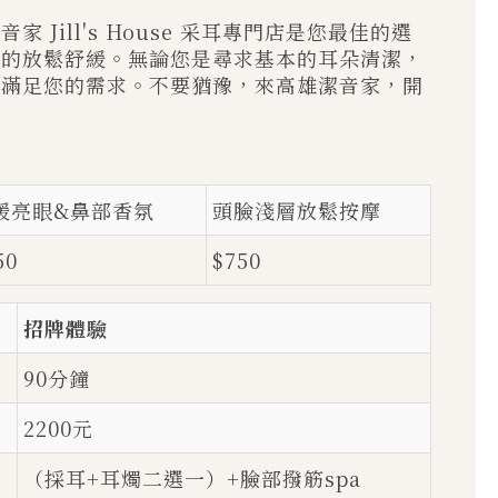
Jill's House 采耳專門店是您最佳的選
質的放鬆舒緩。無論您是尋求基本的耳朵清潔，
能滿足您的需求。不要猶豫，來高雄潔音家，開
緩亮眼&鼻部香氛
頭臉淺層放鬆按摩
50
$750
招牌體驗
90分鐘
2200元
（採耳+耳燭二選一）+臉部撥筋spa