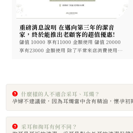
重磅消息說明 在邁向第三年的潔音
家，終於能推出老顧客的超值優惠!
儲值 10000 享有11000 金額使用 儲值 20000
享有23000 金額使用 除了平常來店消費使用以
外，亦可分享給家人朋友、另一半 (凡遇潔音家
特殊九折、VIP生日折扣亦可使用儲值金折抵)
(內容詳情請洽店內夥伴或者私訊我們了解!)...
什麼樣的人不適合采耳、耳燭？
孕婦不建議做，因為耳燭當中含有精油，懷孕初
采耳和掏耳有何不同？