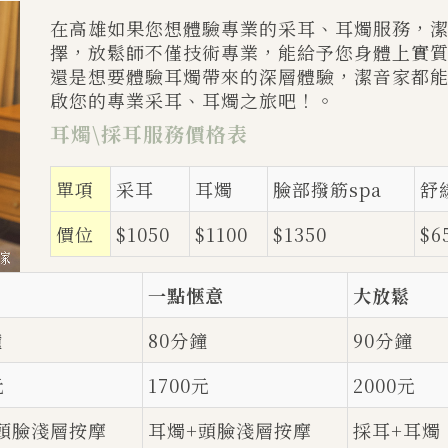
在高雄如果您想體驗專業的采耳、耳燭服務，潔音家 
擇，放鬆師不僅技術專業，能給予您身體上實
還是想要體驗耳燭帶來的深層體驗，潔音家都
啟您的專業采耳、耳燭之旅吧！。
耳燭\採耳服務價格表
單項
采耳
耳燭
臉部撥筋spa
舒
價位
$1050
$1100
$1350
$6
一點愜意
大放鬆
鐘
80分鐘
90分鐘
元
1700元
2000元
頭臉淺層按摩
耳燭+頭臉淺層按摩
採耳+耳燭