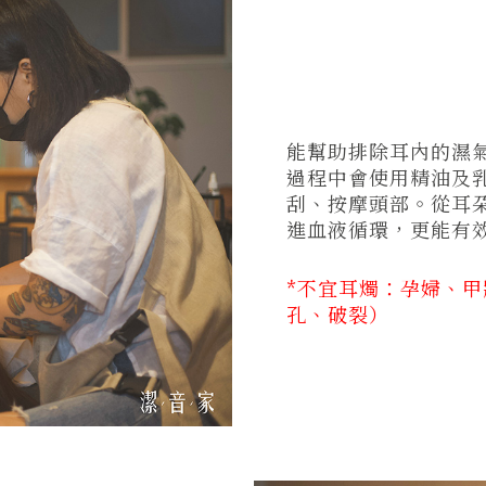
能幫助排除耳內的濕
過程中會使用精油及
刮、按摩頭部。從耳
進血液循環，更能有
*不宜耳燭：孕婦、甲
孔、破裂）