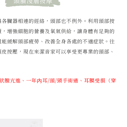
頭臉淺層按摩
與各臟器相連的經絡，頭部也不例外。利用頭部按
環，增強細胞的營養及氧氣供給，讓身體有足夠的
還能緩解頭部疲勞、改善全身各處的不適症狀。往
頭皮按壓，現在來潔音家可以享受更專業的頭部、
狀腺亢進、一年内耳/頭/頸手術過、耳膜受損（穿