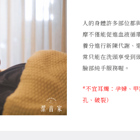
人的身體許多部位都
摩不僅能促進血液循
養分進行新陳代謝、
常只能在洗頭享受到
臉部純手服務喔。
*不宜耳燭：孕婦、甲
孔、破裂）