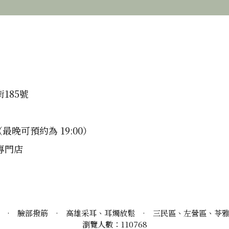
185號
（最晚可預約為 19:00）
專門店
·
臉部撥筋
·
高雄采耳、耳燭放鬆
·
三民區、左營區、苓
瀏覽人數：110768