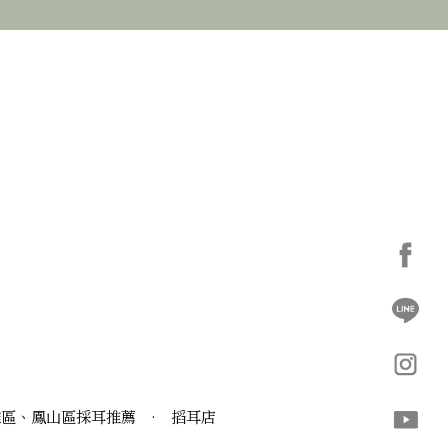
雅區、鳳山區採耳推薦
·
搯耳店