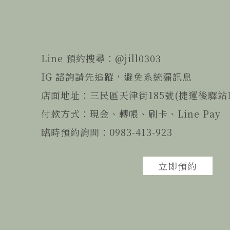
Line 預約搜尋：
@jill0303
IG 諮詢請先追蹤，避免系統漏訊息
店面地址：三民區天津街185號
(捷運後驛站
付款方式：現金、轉帳、刷卡、Line Pay
臨時預約詢問：
0983-413-923
立即預約